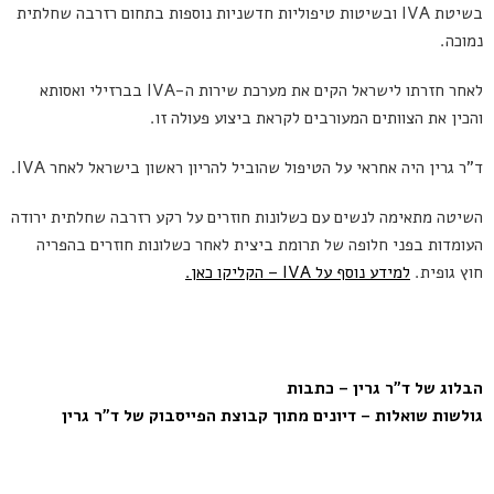
בשיטת IVA ובשיטות טיפוליות חדשניות נוספות בתחום רזרבה שחלתית
נמוכה.
לאחר חזרתו לישראל הקים את מערכת שירות ה-IVA בברזילי ואסותא
והכין את הצוותים המעורבים לקראת ביצוע פעולה זו.
ד"ר גרין היה אחראי על הטיפול שהוביל להריון ראשון בישראל לאחר IVA.
השיטה מתאימה לנשים עם כשלונות חוזרים על רקע רזרבה שחלתית ירודה
העומדות בפני חלופה של תרומת ביצית לאחר כשלונות חוזרים בהפריה
חוץ גופית.
למידע נוסף על IVA – הקליקו כאן.
הבלוג של ד"ר גרין – כתבות
גולשות שואלות – דיונים מתוך קבוצת הפייסבוק של ד"ר גרין