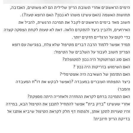
הימים הראשונים אחרי תשובת הריון שלילית הם לא פשוטים, האכזבה,
תחושות האשמה (האם עשינו משהו לא נכון? האם הרופא טעה?).
חשוב מאד בימים הראשונים לקבל את תמיכה הרגשית, להכיל את
האירועים, ולהבין כיצד להתקדם הלאה. זאת לא טעות לקחת הפסקה קצרה
כדי לקום על הרגליים חזקים יותר.
תמיד אפשר ללמוד הרבה דברים מטיפול שלא צלח, בפגישה עם רופא
הפריון חשוב לעבור על השלבים של הטיפול:
האם סוג הפרוטוקול היה נכון למטופלת?
האם השימוש בזריקות היה נכון ?
האם התזמון של השאיבה היה אופטימלי?
כיצד התפתחו העוברים במעבדה ?(אפשר לבקש את דו"ח המעבדה
והסבר)
האם התמיכה ברחם לקראת ההחזרה ולאחריה היתה מספקת?
אחרי שעשינו "בדק בית" אפשר להתחיל לתכנן את הטיפול הבא, במידה
והיו טעויות לתקן אותן, ולפתוח דף חלק לקראת הטיפול שיביא אותנו אל
בדיקת הריון חיובית!