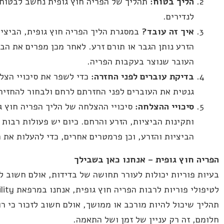
הליך בטוח
:
תהליך של הפריה חוץ גופית נחשב לבטוח 
לנדירים.
איך זה עובד
?
במסגרת הליך הפריה חוץ גופית, הביצי
הזרע נותן הגבר או תורם זרע. לאחר מכן מפרים את הב
העובר שנוצר בעקבות הפריה.
בדיקת עוברים לפני החזרה
:
כדי לשפר את סיכויי הצל
גנטית את העוברים לפני החזרתם לרחם ולבחור להחזיר 
סיכויי ההצלחה
:
סיכויי ההצלחה של הליך הפריה חוץ גו
ותקינות הביציות, הזרע והרחם. כיום יש פעולות רבות
הביציות והזרע, וכן פרמטרים אחרים, כדי להעלות את ה
הפריה חוץ גופית – אנחנו כאן בשבילך
בעיות פוריות יכולות לעורר תחושה של בדידות, אולם חשוב 
תהליך שיכול להיות מורכב או ממושך, אולם חשוב לזכור כי רו
חלומם, זה רק עניין של זמן ושל התאמה.