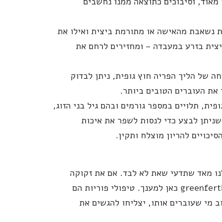
מאוד, וסיבוכים כתוצאה ממנו נחשבים
ת נשאבת מהאישה או מתורמת ביצית ואילו את
יצית בזרע במעבדה – ומחזירים לרחם את
חה של הליך הפריה חוץ גופית, ניתן לבדוק
את העוברים הטובים ביותר.
פית, תלויים במספר גורמים ובהם גיל בני הזוג,
 שניתן לבצע כדי לנסות לשפר את איכות
סיכויים להריון מוצלח ותקין.
לנו מאד שתדעי שאת לא לבד. אם את זקוקה
לטיפולי פוריות לרבות הפריה חוץ גופית, אנחנו במרפאת greenfertility כאן למענך. טיפולי פוריות הם
ב מי שעוברים אותו, יצליחו להגשים את