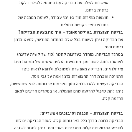
אפשרות לשלב את הבדיקה עם ביופסיה לגילוי דלקת
כרונית ברחם.
תוצאות מהירות תוך 10 ימי עבודה, לעומת המתנה של
כחודש וחצי בקופות החולים.
בדיקת חצוצרות באולטרסאונד – איך מתבצעת הבדיקה?
את הבדיקה ניתן לעשות בכל שלב במחזור החודשי, למעט בזמן
דימום וסתי.
במהלך הבדיקה, מוחדר בעדינות קתטר (סוג של קשית עדינה)
לצוואר הרחם. לאחר מכן מתבצעת הזלפה איטית של תמיסת מים
פיזיולוגיים. הבדיקה מאפשרת למטופלת ולרופא לראות כיצד
התמיסה עוברת דרך החצוצרות בזמן אמת על גבי מסך.
הבדיקה נעשית ללא הרדמה ותוך מינימום אי נוחות. למי שחוששת,
ניתן לתת טיפול להרגעה טרם הפעולה, או במקרים חריגים לתאם
הרדמה קלה.
בדיקת חצוצרות – הכנות וסיבוכים אפשריים:
הבדיקה כרוכה בדרך כלל באי נוחות קלה. לאחר הבדיקה יכולות
להופיע התכווצויות קלות המזכירות כאבי וסת. ניתן לחזור לשגרה