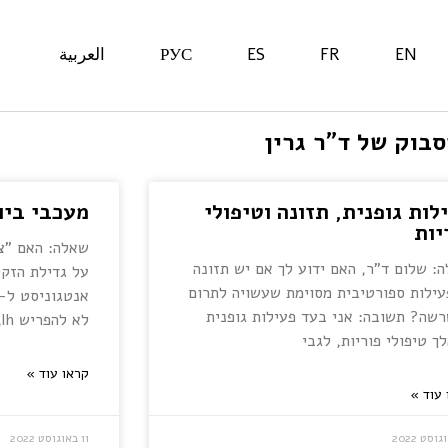
EN
FR
ES
РУС
العربية
בוק של ד"ר גרין
לות גופנית, תזונה וטיפולי
מעכבי ביו
יות
שאלה: האם "צט
: שלום ד"ר, האם ידוע לך אם יש תזונה
על גדילת הזקי
עילות ספורטיבית מסוימת שעשויה לתרום
שה? תשובה: אני בעד פעילות גופנית
לא להפריש lh, אבל אשמח לדעת יותר,
ך טיפולי פוריות, לגבי
קראו עוד »
 עוד »
11 באוגוסט 2022