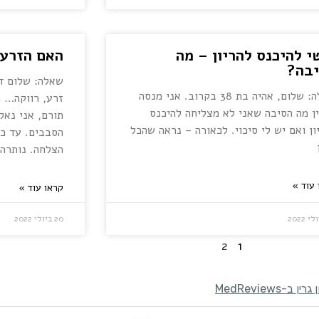
י להיכנס להריון – מה
האם הזרע 
בה?
שאלה: שלום ד"
שאלה: שלום, אהיה בת 38 בקרוב. אני מנסה
זרע, רווקה… ה
ן מה הסיבה שאני לא מצליחה להיכנס
תורם, אני נא
ון ואם יש לי סיכוי. לכאורה – נראה שהכל
הסבבים. עד כה
הצלחה. נותרה 
 עוד »
קראו עוד »
20 ביולי 2022
2
1