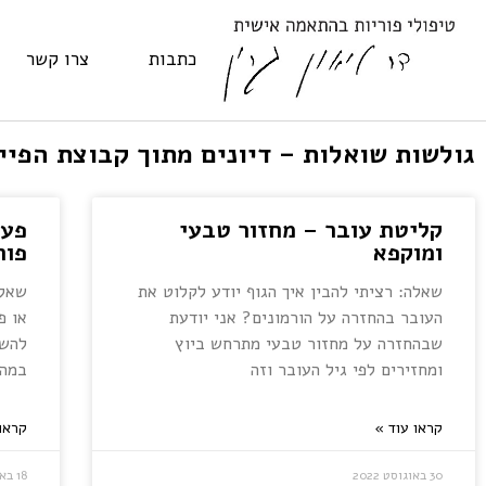
כתבות
צרו קשר
גולשות שואלות – דיונים מתוך קבוצת הפייס
קליטת עובר – מחזור טבעי
פעי
ומוקפא
פור
שאלה: רציתי להבין איך הגוף יודע לקלוט את
שאלה
העובר בהחזרה על הורמונים? אני יודעת
או פ
שבהחזרה על מחזור טבעי מתרחש ביוץ
להשר
ומחזירים לפי גיל העובר וזה
במהל
קראו עוד »
קראו
30 באוגוסט 2022
18 באוגוסט 2022