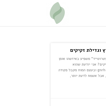
ץ וגדילת זקיקים
רוטייד" משפיע באיזשהו אופן
קים? אני יודעת שהוא
אנטגוניסט ל-gnrh ובעצם המוח מקבל פקודה